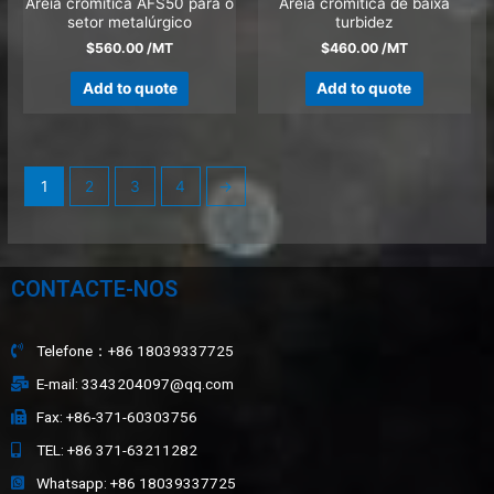
Areia cromítica AFS50 para o
Areia cromítica de baixa
setor metalúrgico
turbidez
$
560.00
/MT
$
460.00
/MT
Add to quote
Add to quote
1
2
3
4
→
CONTACTE-NOS
Telefone：+86 18039337725
E-mail: 3343204097@qq.com
Fax: +86-371-60303756
TEL: +86 371-63211282
Whatsapp: +86 18039337725