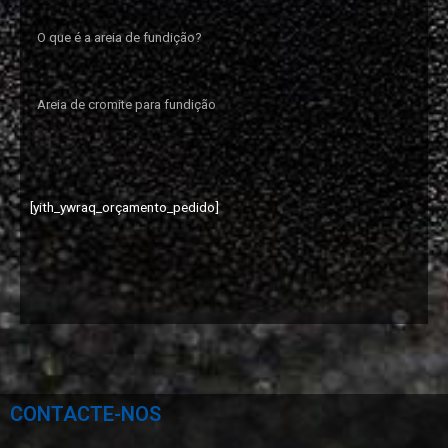
O que é a areia de fundição?
Areia de cromite para fundição
[yith_ywraq_orçamento_pedido]
CONTACTE-NOS