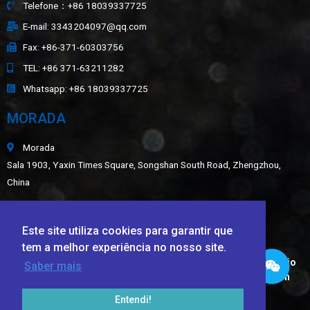
Telefone：+86 18039337725
E-mail: 3343204097@qq.com
Fax: +86-371-60303756
TEL: +86 371-63211282
Whatsapp: +86 18039337725
MORADA
Morada
Sala 1903, Yaxin Times Square, Songshan South Road, Zhengzhou,
China
Mapa do site
Este site utiliza cookies para garantir que
ÚLTIMAS NOTÍCIAS
tem a melhor experiência no nosso site.
Aplicação de alumina fundida branca, carboneto de silício
Saber mais
verde, carboneto de silício preto e esferas cerâmicas em
revestimentos resistentes ao desgaste
Entendi!
FICHA TÉCNICA DE AREIA DE FUNDIÇÃO CERÂMICA