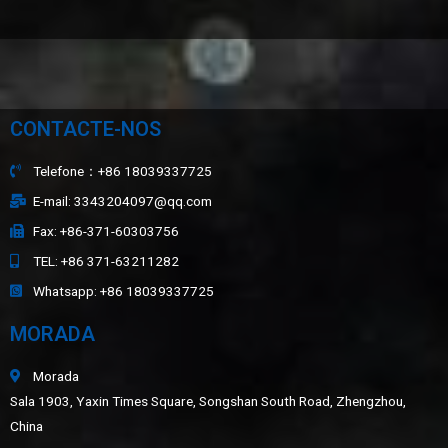
CONTACTE-NOS
Telefone：+86 18039337725
E-mail: 3343204097@qq.com
Fax: +86-371-60303756
TEL: +86 371-63211282
Whatsapp: +86 18039337725
MORADA
Morada
Sala 1903, Yaxin Times Square, Songshan South Road, Zhengzhou,
China