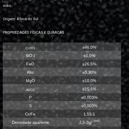
vidro.
Origem: África do Sul
PROPRIEDADES FÍSICAS E QUÍMICAS
≥46,0%
Cr2O3
SiO
≤1,0%
2
FeO
≤26,5%
Alto
≤0,30%
MgO
≤10,0%
≤15,5%
Al2O3
P
≤0,003%
S
≤0,003%
Cr/Fe
1,55:1
cm3
Densidade aparente
2,5-3g/