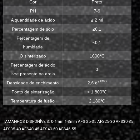
Cor
Preto
PH
7-9
A quantidade de ácido
≤ 2 ml
Percentagem de solo
≤0,1
Percentagem de
≤0,1
humidade
O sinterizado
1600℃
Percentagem de ácido
0
livre presente na areia
cm3
Densidade de enchimento
2,6 g/
Ponto de sinterização
> 1.800℃
Temperatura de fusão
2.180℃
TAMANHOS DISPONÍVEIS: 0-1mm 1-3mm AFS 25-35 AFS25-30 AFS30-35
AFS35-40 AFS40-45 AFS40-50 AFS45-55