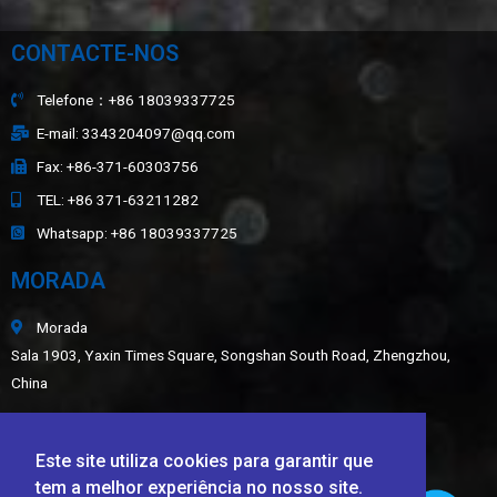
CONTACTE-NOS
Telefone：+86 18039337725
E-mail: 3343204097@qq.com
Fax: +86-371-60303756
TEL: +86 371-63211282
Whatsapp: +86 18039337725
MORADA
Morada
Sala 1903, Yaxin Times Square, Songshan South Road, Zhengzhou,
China
Mapa do site
Este site utiliza cookies para garantir que
ÚLTIMAS NOTÍCIAS
tem a melhor experiência no nosso site.