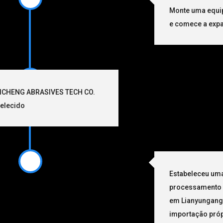
Monte uma equip
e comece a expa
ICHENG ABRASIVES TECH CO.
belecido
Estabeleceu um
processamento 
em Lianyungang
importação próp