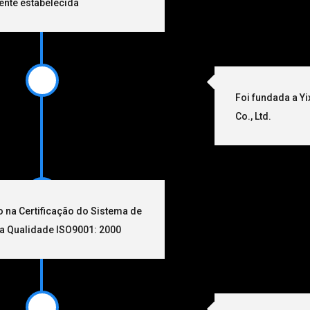
nte estabelecida
Foi fundada a Yi
Co., Ltd.
 na Certificação do Sistema de
a Qualidade ISO9001: 2000