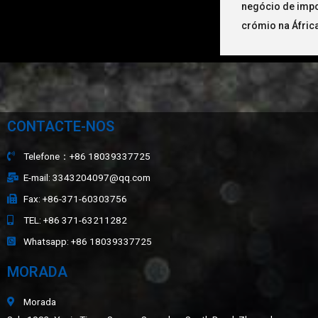
negócio de impo
crómio na Áfric
CONTACTE-NOS
Telefone：+86 18039337725
E-mail: 3343204097@qq.com
Fax: +86-371-60303756
TEL: +86 371-63211282
Whatsapp: +86 18039337725
MORADA
Morada