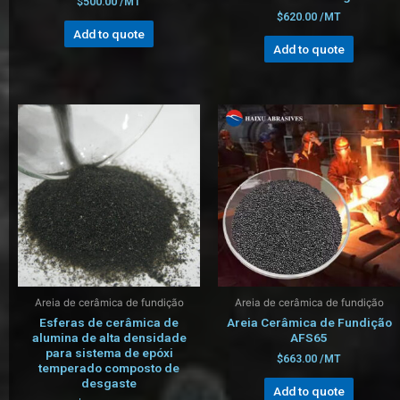
$
500.00
/MT
$
620.00
/MT
Add to quote
Add to quote
Areia de cerâmica de fundição
Areia de cerâmica de fundição
Esferas de cerâmica de
Areia Cerâmica de Fundição
alumina de alta densidade
AFS65
para sistema de epóxi
$
663.00
/MT
temperado composto de
desgaste
Add to quote