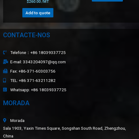
$
260.00
/MT
Add to quote
CONTACTE-NOS
Telefone：+86 18039337725
E-mail: 3343204097@qq.com
Fax: +86-371-60303756
TEL: +86 371-63211282
Whatsapp: +86 18039337725
MORADA
Morada
Sala 1903, Yaxin Times Square, Songshan South Road, Zhengzhou,
China