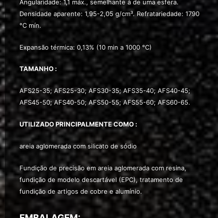
Angularidade: 1,1 máx., semelhante à de uma esfera.
Densidade aparente: 1,95-2,05 g/cm³. Refratariedade: 1790
°C mín.
Expansão térmica: 0,13% (10 min a 1000 °C)
TAMANHO
:
AFS25-35; AFS25-30; AFS30-35; AFS35-40; AFS40-45;
AFS45-50; AFS40-50; AFS50-55; AFS55-60; AFS60-65.
UTILIZADO
PRINCIPALMENTE
COMO
:
areia aglomerada com silicato de sódio
Fundição de precisão em areia aglomerada com resina,
fundição de modelo descartável (EPC), tratamento de
fundição de artigos de cobre e alumínio.
EMBALAGEM: