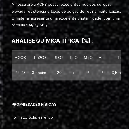
A nossa areia ACFS possui excelentes núcleos sólidos,
elevada resistência e taxas de adição de resina muito baixas.
O material apresenta uma excelente cristalinidade, com uma
fórmula 5Al₂O₃-SiO₂.
ANÁLISE
QUÍMICA
TÍPICA
[%]
:
Al2O3
Fe2O3
SiO2
FeO
MgO
Alto
TiO2
72-73
3máximo
20
/
/
/
3,5máxi
PROPRIEDADES
FÍSICAS :
Formato: bola, esférico