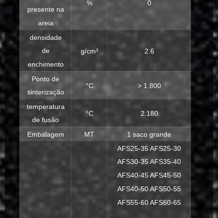
%
0
presente na
areia
densidade
de
g/cm³
2.6
enchimento
Ponto de
°C
> 1.800
sinterização
temperatura
°C
2.180
de fusão
Embalagem
MT
1 saco grande
AFS25-35 AFS25-30
AFS30-35 AFS35-40
AFS40-45 AFS45-50
AFS40-50 AFS50-55
AFS55-60 AFS60-65