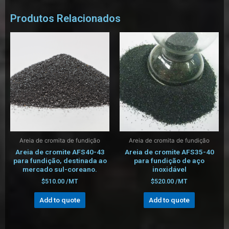
Produtos Relacionados
Areia de cromita de fundição
Areia de cromita de fundição
Areia de cromite AFS40-43
Areia de cromite AFS35-40
para fundição, destinada ao
para fundição de aço
mercado sul-coreano.
inoxidável
$
510.00
/MT
$
520.00
/MT
Add to quote
Add to quote