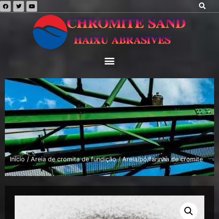
Início
/
Areia de cromita de fundição
/ Areia/pó/farinha de cromite