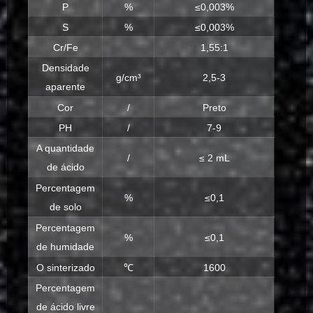
P
%
≤0,003%
S
%
≤0,003%
Cr/Fe
1,55:1
Densidade
g/cm³
2,5-3
aparente
Cor
/
Preto
PH
/
7-9
A quantidade
/
≤ 2 mL
de ácido
Percentagem
%
≤0,1
de solo
Percentagem
%
≤0,1
de humidade
O sinterizado
℃
1600
Percentagem
de ácido livre