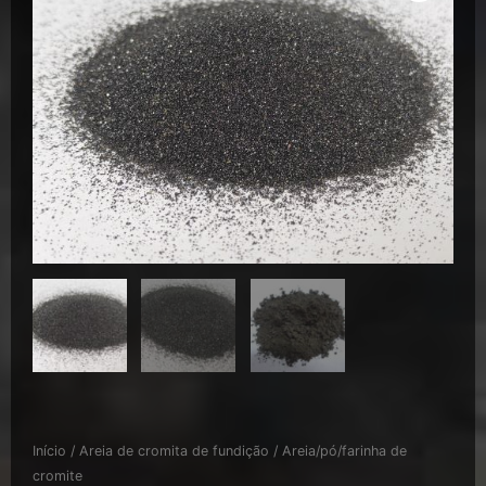
Início
/
Areia de cromita de fundição
/ Areia/pó/farinha de
cromite