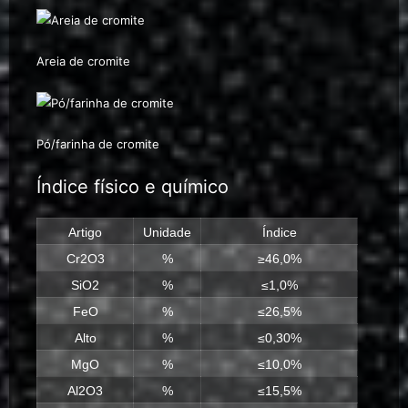
Areia de cromite
Pó/farinha de cromite
Índice físico e químico
Artigo
Unidade
Índice
Cr2O3
%
≥46,0%
SiO2
%
≤1,0%
FeO
%
≤26,5%
Alto
%
≤0,30%
MgO
%
≤10,0%
Al2O3
%
≤15,5%