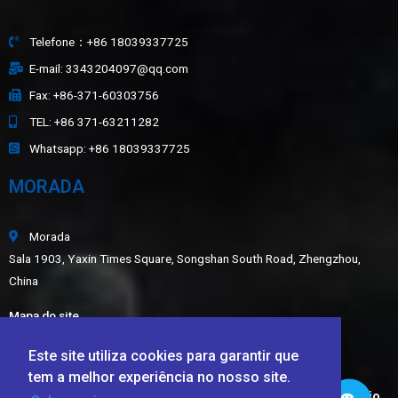
Telefone：+86 18039337725
E-mail: 3343204097@qq.com
Fax: +86-371-60303756
TEL: +86 371-63211282
Whatsapp: +86 18039337725
MORADA
Morada
Sala 1903, Yaxin Times Square, Songshan South Road, Zhengzhou,
China
Mapa do site
ÚLTIMAS NOTÍCIAS
Este site utiliza cookies para garantir que
tem a melhor experiência no nosso site.
Aplicação de alumina fundida branca, carboneto de silício